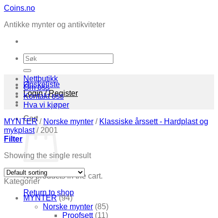
Skip
Coins.no
to
Antikke mynter og antikviteter
content
Search
for:
Nettbutikk
Ønskeliste
Om oss
Login / Register
Kontakt oss
Hva vi kjøper
Cart
MYNTER
/
Norske mynter
/
Klassiske årssett - Hardplast og
mykplast
/
2001
Filter
Showing the single result
No products in the cart.
Kategorier
Return to shop
MYNTER
(94)
Norske mynter
(85)
Proofsett
(11)