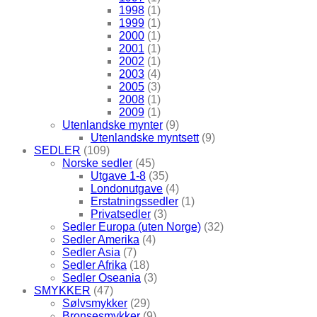
1998
(1)
1999
(1)
2000
(1)
2001
(1)
2002
(1)
2003
(4)
2005
(3)
2008
(1)
2009
(1)
Utenlandske mynter
(9)
Utenlandske myntsett
(9)
SEDLER
(109)
Norske sedler
(45)
Utgave 1-8
(35)
Londonutgave
(4)
Erstatningssedler
(1)
Privatsedler
(3)
Sedler Europa (uten Norge)
(32)
Sedler Amerika
(4)
Sedler Asia
(7)
Sedler Afrika
(18)
Sedler Oseania
(3)
SMYKKER
(47)
Sølvsmykker
(29)
Bronsesmykker
(9)