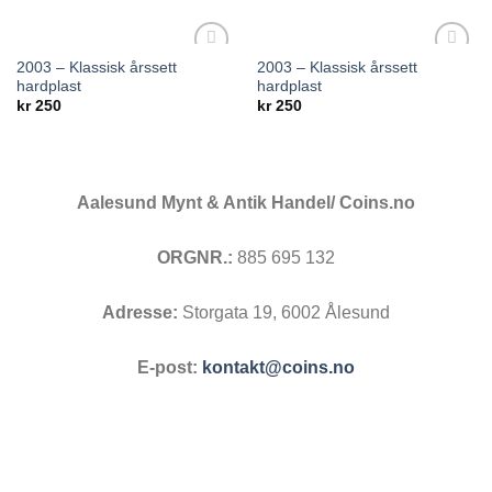
2003 – Klassisk årssett
2003 – Klassisk årssett
Add to
Add to
hardplast
hardplast
wishlist
wishlist
kr
250
kr
250
Aalesund Mynt & Antik Handel/ Coins.no
ORGNR.:
885 695 132
Adresse:
Storgata 19, 6002 Ålesund
E-post:
kontakt@coins.no