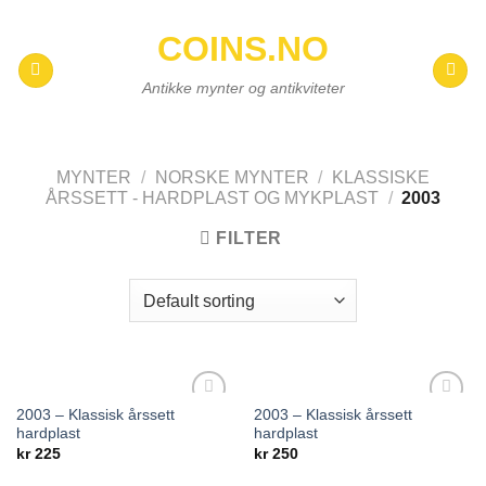
Skip
COINS.NO
to
content
Antikke mynter og antikviteter
MYNTER
/
NORSKE MYNTER
/
KLASSISKE
ÅRSSETT - HARDPLAST OG MYKPLAST
/
2003
FILTER
2003 – Klassisk årssett
2003 – Klassisk årssett
Add to
Add to
hardplast
hardplast
wishlist
wishlist
kr
225
kr
250