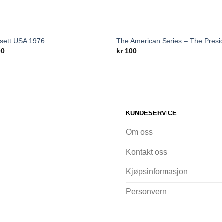
sett USA 1976
The American Series – The Presi
Add to
Add
00
kr
100
wishlist
wish
KUNDESERVICE
Om oss
Kontakt oss
Kjøpsinformasjon
Personvern