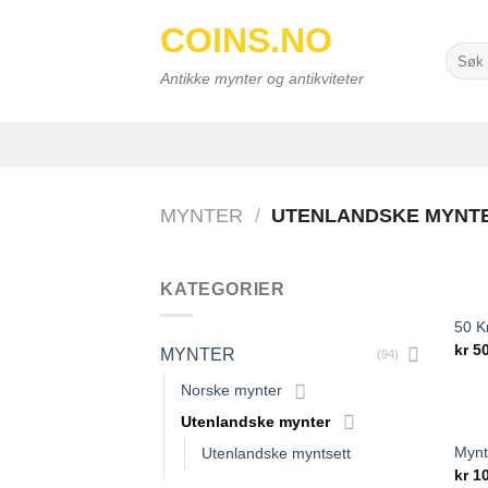
Skip
COINS.NO
to
Searc
content
for:
Antikke mynter og antikviteter
MYNTER
/
UTENLANDSKE MYNT
KATEGORIER
50 K
kr
5
MYNTER
(94)
Norske mynter
Utenlandske mynter
Mynt
Utenlandske myntsett
kr
1