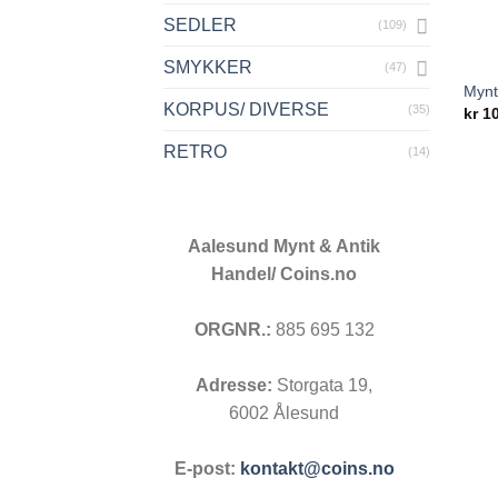
SEDLER
(109)
SMYKKER
(47)
Mynt
KORPUS/ DIVERSE
(35)
kr
1
RETRO
(14)
Aalesund Mynt & Antik
Handel/ Coins.no
ORGNR.:
885 695 132
Adresse:
Storgata 19,
6002 Ålesund
E-post:
kontakt@coins.no