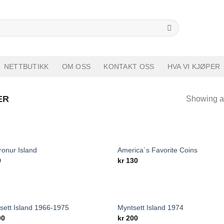
h
NETTBUTIKK
OM OSS
KONTAKT OSS
HVA VI KJØPER
ER
Showing al
OUT OF STOCK
ronur Island
America´s Favorite Coins
Add to
Add
0
kr
130
wishlist
wish
sett Island 1966-1975
Myntsett Island 1974
Add to
Add
00
kr
200
wishlist
wish