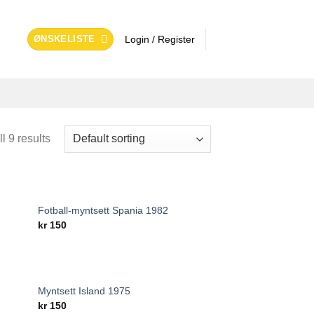
ØNSKELISTE
Login / Register
l 9 results
Fotball-myntsett Spania 1982
 to
Add to
kr
150
list
wishlist
Myntsett Island 1975
 to
Add to
kr
150
list
wishlist