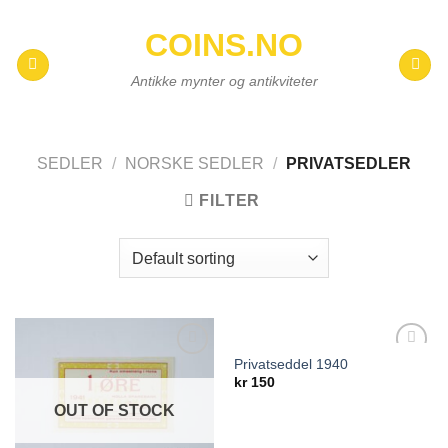
Skip
COINS.NO
to
content
Antikke mynter og antikviteter
SEDLER
/
NORSKE SEDLER
/
PRIVATSEDLER
FILTER
Privatseddel 1940
Add to
Add to
kr
150
wishlist
wishlist
OUT OF STOCK