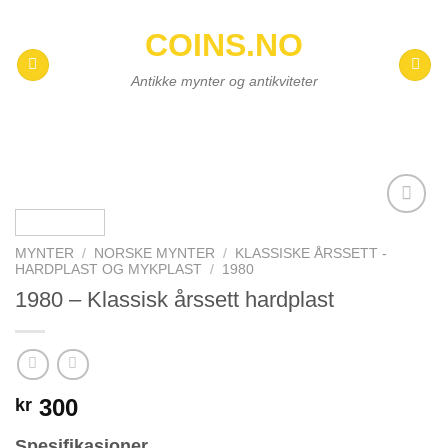
Skip
COINS.NO
to
content
Antikke mynter og antikviteter
Add to
wishlist
MYNTER
/
NORSKE MYNTER
/
KLASSISKE ÅRSSETT -
HARDPLAST OG MYKPLAST
/
1980
1980 – Klassisk årssett hardplast
300
kr
Spesifikasjoner