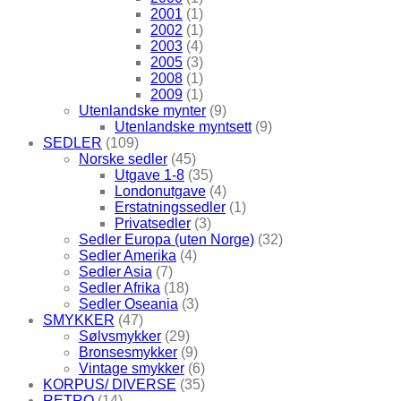
2001
(1)
2002
(1)
2003
(4)
2005
(3)
2008
(1)
2009
(1)
Utenlandske mynter
(9)
Utenlandske myntsett
(9)
SEDLER
(109)
Norske sedler
(45)
Utgave 1-8
(35)
Londonutgave
(4)
Erstatningssedler
(1)
Privatsedler
(3)
Sedler Europa (uten Norge)
(32)
Sedler Amerika
(4)
Sedler Asia
(7)
Sedler Afrika
(18)
Sedler Oseania
(3)
SMYKKER
(47)
Sølvsmykker
(29)
Bronsesmykker
(9)
Vintage smykker
(6)
KORPUS/ DIVERSE
(35)
RETRO
(14)