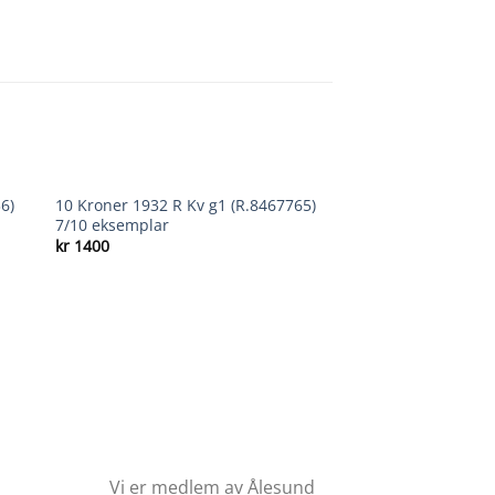
OUT OF STOCK
6)
10 Kroner 1932 R Kv g1 (R.8467765)
 to
Add to
7/10 eksemplar
ist
wishlist
kr
1400
Vi er medlem av Ålesund