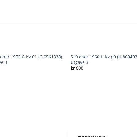
OUT OF STOCK
roner 1972 G Kv 01 (G.0561338)
5 Kroner 1960 H Kv g0 (H.860403
Add to
Add
ve 3
Utgave 3
wishlist
wishl
kr
600