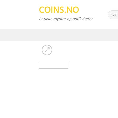
Skip
COINS.NO
to
Search
content
for:
Antikke mynter og antikviteter