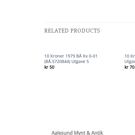
RELATED PRODUCTS
OUT OF STOCK
10 Kroner 1979 BÅ Kv 0-01
10 K
Add to
Add to
(BÅ.5720844) Utgave 5
Utga
wishlist
wishlist
kr
50
kr
70
v 1 (D.6805488)
Aalesund Mynt & Antik