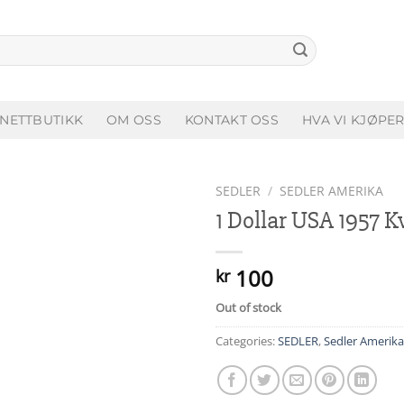
NETTBUTIKK
OM OSS
KONTAKT OSS
HVA VI KJØPE
SEDLER
/
SEDLER AMERIKA
1 Dollar USA 1957 Kv
Add to
wishlist
100
kr
Out of stock
Categories:
SEDLER
,
Sedler Amerika