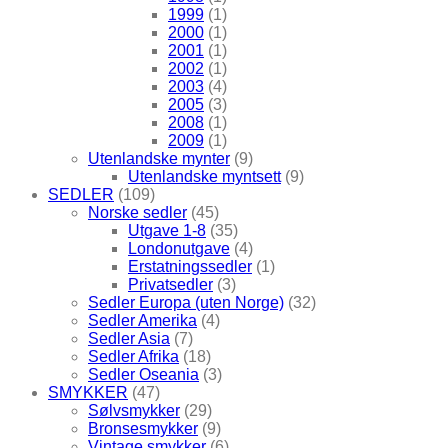
1999
(1)
2000
(1)
2001
(1)
2002
(1)
2003
(4)
2005
(3)
2008
(1)
2009
(1)
Utenlandske mynter
(9)
Utenlandske myntsett
(9)
SEDLER
(109)
Norske sedler
(45)
Utgave 1-8
(35)
Londonutgave
(4)
Erstatningssedler
(1)
Privatsedler
(3)
Sedler Europa (uten Norge)
(32)
Sedler Amerika
(4)
Sedler Asia
(7)
Sedler Afrika
(18)
Sedler Oseania
(3)
SMYKKER
(47)
Sølvsmykker
(29)
Bronsesmykker
(9)
Vintage smykker
(6)