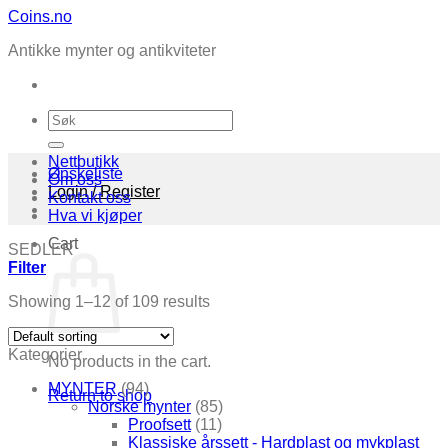
Skip
Coins.no
to
Antikke mynter og antikviteter
content
Search
for:
Nettbutikk
Ønskeliste
Om oss
Login / Register
Kontakt oss
Hva vi kjøper
Cart
SEDLER
Filter
Showing 1–12 of 109 results
Kategorier
No products in the cart.
MYNTER
(94)
Return to shop
Norske mynter
(85)
Proofsett
(11)
Klassiske årssett - Hardplast og mykplast