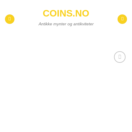
Skip
COINS.NO
to
content
Antikke mynter og antikviteter
Add to
wishlist