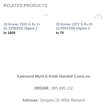
RELATED PRODUCTS
OUT OF STOCK
10 Kroner 1918 G Kv 1+
10 Kroner 1972 G Kv 01
Add to
Add to
(G.3308333) Utgave 2
(G.0561338) Utgave 3
wishlist
wishlist
kr
1600
kr
70
Aalesund Mynt & Antik Handel/ Coins.no
ORGNR.:
885 695 132
Adresse:
Storgata 19, 6002 Ålesund