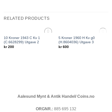
RELATED PRODUCTS
OUT OF STOCK
10 Kroner 1943 C Kv 1
5 Kroner 1960 H Kv g0
Add to
Add to
(C.6628299) Utgave 2
(H.8604036) Utgave 3
wishlist
wishlist
kr
200
kr
600
Aalesund Mynt & Antik Handel/ Coins.no
ORGNR.:
885 695 132