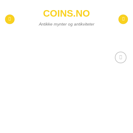
Skip
COINS.NO
to
content
Antikke mynter og antikviteter
Add to
wishlist