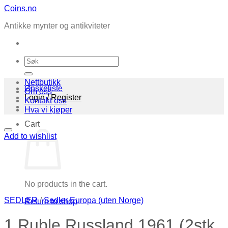
Skip
Coins.no
to
Antikke mynter og antikviteter
content
Search
for:
Nettbutikk
Ønskeliste
Om oss
Login / Register
Kontakt oss
Hva vi kjøper
Cart
Add to wishlist
No products in the cart.
SEDLER
/
Sedler Europa (uten Norge)
Return to shop
1 Ruble Russland 1961 (2stk