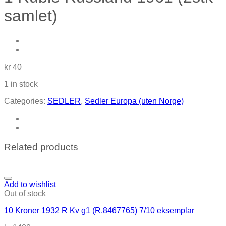
samlet)
kr
40
1 in stock
Categories:
SEDLER
,
Sedler Europa (uten Norge)
Related products
Add to wishlist
Out of stock
10 Kroner 1932 R Kv g1 (R.8467765) 7/10 eksemplar