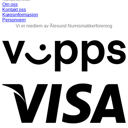
Om oss
Kontakt oss
Kjøpsinformasjon
Personvern
Vi er medlem av Ålesund Numismatikerforening