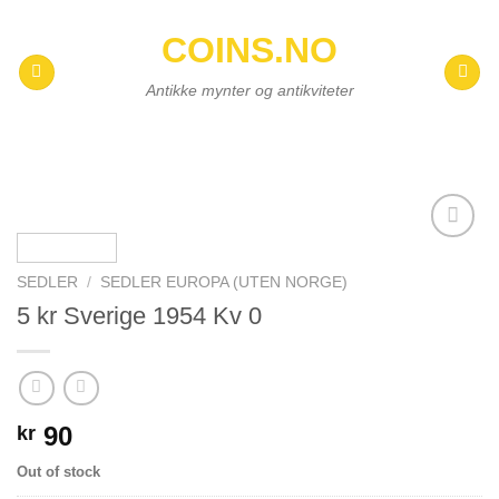
Skip
COINS.NO
to
content
Antikke mynter og antikviteter
Add to
wishlist
SEDLER
/
SEDLER EUROPA (UTEN NORGE)
5 kr Sverige 1954 Kv 0
90
kr
Out of stock