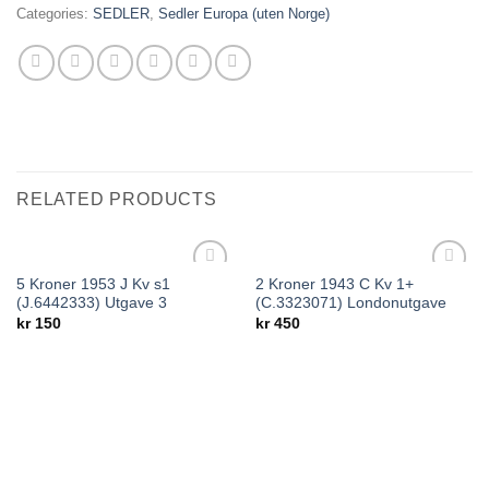
Categories:
SEDLER
,
Sedler Europa (uten Norge)
RELATED PRODUCTS
5 Kroner 1953 J Kv s1
2 Kroner 1943 C Kv 1+
Add to
Add to
(J.6442333) Utgave 3
(C.3323071) Londonutgave
wishlist
wishlist
kr
150
kr
450