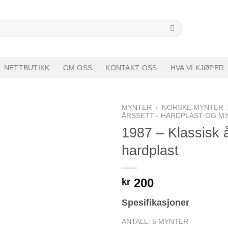
h
NETTBUTIKK
OM OSS
KONTAKT OSS
HVA VI KJØPER
MYNTER
/
NORSKE MYNTER
ÅRSSETT - HARDPLAST OG M
1987 – Klassisk 
Add to
wishlist
hardplast
200
kr
Spesifikasjoner
ANTALL: 5 MYNTER