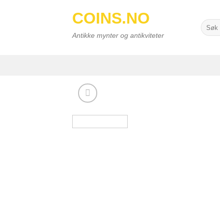
Skip
COINS.NO
to
Searc
content
for:
Antikke mynter og antikviteter