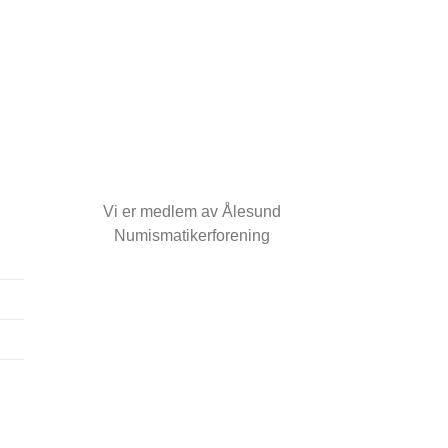
1986 – Klassisk årss
kr
200
Vi er medlem av Ålesund
Numismatikerforening