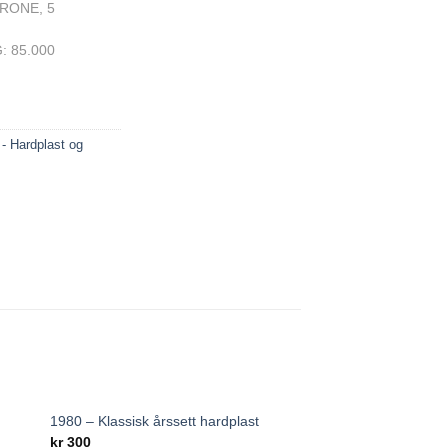
KRONE, 5
: 85.000
 - Hardplast og
1980 – Klassisk årssett hardplast
 to
Add to
kr
300
ist
wishlist