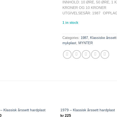
INNHOLD: 10 ØRE, 50 ØRE, 1 
KRONER OG 10 KRONER
UTGIVELSESÅR: 1987
OPPLAG
1 in stock
Categories:
1987
,
Klassiske årssett
mykplast
,
MYNTER
– Klassisk årssett hardplast
1979 – Klassisk årssett hardplast
Add to
Add
0
kr
225
wishlist
wishl