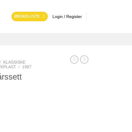
ØNSKELISTE
Login / Register
/
KLASSISKE
YKPLAST
/
1987
årssett