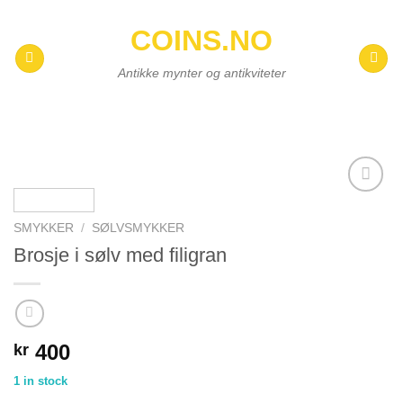
Skip
COINS.NO
to
content
Antikke mynter og antikviteter
Add to
wishlist
SMYKKER
/
SØLVSMYKKER
Brosje i sølv med filigran
400
kr
1 in stock