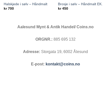
Halskjede i sølv – Håndmalt
Brosje i sølv – Håndmalt EK.
Add to
Add to
kr
700
kr
450
wishlist
wishlist
Aalesund Mynt & Antik Handel/ Coins.no
ORGNR.:
885 695 132
Adresse:
Storgata 19, 6002 Ålesund
E-post:
kontakt@coins.no