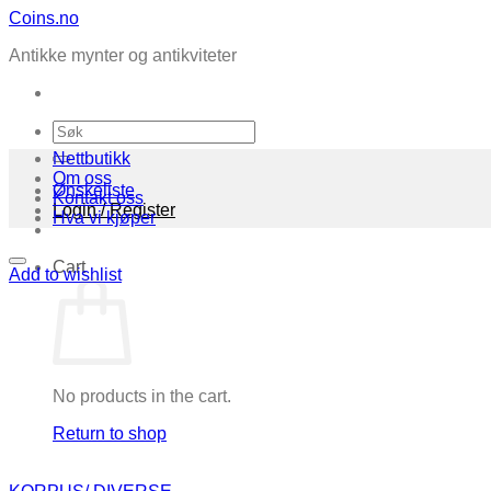
Skip
Coins.no
to
Antikke mynter og antikviteter
content
Search
for:
Nettbutikk
Om oss
Ønskeliste
Kontakt oss
Login / Register
Hva vi kjøper
Cart
Add to wishlist
No products in the cart.
Return to shop