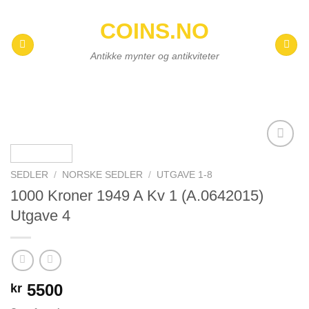
Skip
COINS.NO
to
content
Antikke mynter og antikviteter
Add to
wishlist
SEDLER
/
NORSKE SEDLER
/
UTGAVE 1-8
1000 Kroner 1949 A Kv 1 (A.0642015)
Utgave 4
5500
kr