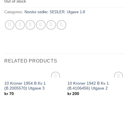
Out of stock
Categories:
Norske sedler
,
SEDLER
,
Utgave 1-8
RELATED PRODUCTS
10 Kroner 1954 B Kv 1
10 Kroner 1942 B Kv 1
Add to
Add to
(B.2005570) Utgave 3
(B.4106456) Utgave 2
wishlist
wishlist
kr
70
kr
200