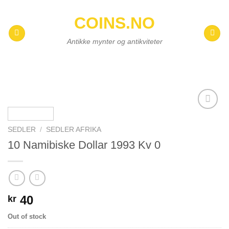
Skip
COINS.NO
to
content
Antikke mynter og antikviteter
Add to
wishlist
SEDLER
/
SEDLER AFRIKA
10 Namibiske Dollar 1993 Kv 0
40
kr
Out of stock