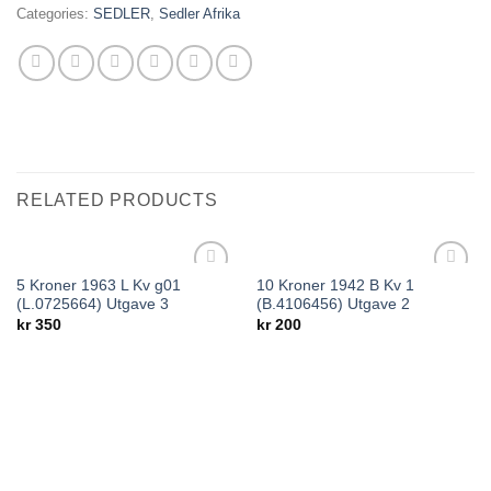
Categories:
SEDLER
,
Sedler Afrika
RELATED PRODUCTS
5 Kroner 1963 L Kv g01
10 Kroner 1942 B Kv 1
Add to
Add to
(L.0725664) Utgave 3
(B.4106456) Utgave 2
wishlist
wishlist
kr
350
kr
200