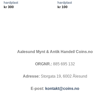
hardplast
hardplast
wishlist
wishlist
kr
300
kr
100
Aalesund Mynt & Antik Handel/ Coins.no
ORGNR.:
885 695 132
Adresse:
Storgata 19, 6002 Ålesund
E-post:
kontakt@coins.no