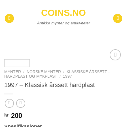
Skip
COINS.NO
to
content
Antikke mynter og antikviteter
Add to
wishlist
MYNTER
/
NORSKE MYNTER
/
KLASSISKE ÅRSSETT -
HARDPLAST OG MYKPLAST
/
1997
1997 – Klassisk årssett hardplast
200
kr
Spesifikasjoner