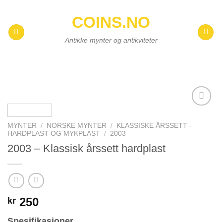
Skip
COINS.NO
to
content
Antikke mynter og antikviteter
Add to
wishlist
MYNTER
/
NORSKE MYNTER
/
KLASSISKE ÅRSSETT -
HARDPLAST OG MYKPLAST
/
2003
2003 – Klassisk årssett hardplast
250
kr
Spesifikasjoner