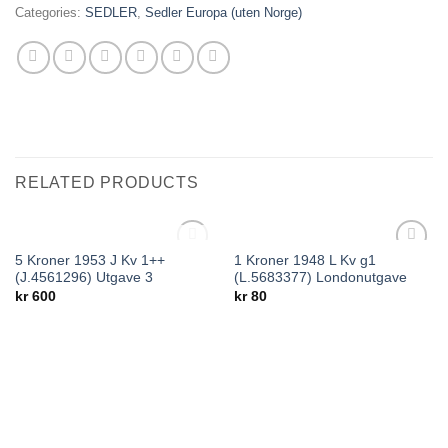
Categories:
SEDLER
,
Sedler Europa (uten Norge)
RELATED PRODUCTS
OUT OF STOCK
5 Kroner 1953 J Kv 1++
1 Kroner 1948 L Kv g1
Add to
Add to
(J.4561296) Utgave 3
(L.5683377) Londonutgave
wishlist
wishlist
kr
600
kr
80