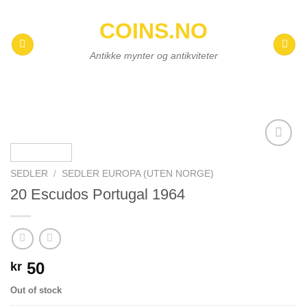
Skip
COINS.NO
to
content
Antikke mynter og antikviteter
Add to
wishlist
SEDLER
/
SEDLER EUROPA (UTEN NORGE)
20 Escudos Portugal 1964
50
kr
Out of stock