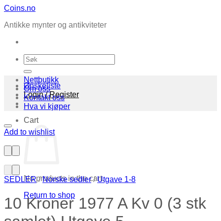
Skip
Coins.no
to
Antikke mynter og antikviteter
content
Search
for:
Nettbutikk
Ønskeliste
Om oss
Login / Register
Kontakt oss
Hva vi kjøper
Cart
Add to wishlist
No products in the cart.
SEDLER
/
Norske sedler
/
Utgave 1-8
Return to shop
10 Kroner 1977 A Kv 0 (3 stk