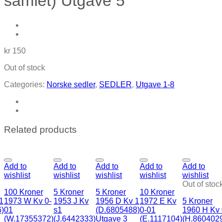
samlet) Utgave 5
kr
150
Out of stock
Categories:
Norske sedler
,
SEDLER
,
Utgave 1-8
Related products
Add to
Add to
Add to
Add to
Add to
wishlist
wishlist
wishlist
wishlist
wishlist
Out of stoc
100 Kroner
5 Kroner
5 Kroner
10 Kroner
1
1973 W Kv 0-
1953 J Kv
1956 D Kv 1
1972 E Kv
5 Kroner
)
01
s1
(D.6805488)
0-01
1960 H Kv
(W.17355372)
(J.6442333)
Utgave 3
(E.1117104)
(H.860402