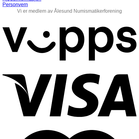
Personvern
Vi er medlem av Ålesund Numismatikerforening