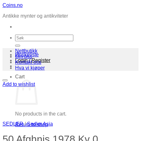
Skip
Coins.no
to
Antikke mynter og antikviteter
content
Search
for:
Nettbutikk
Ønskeliste
Om oss
Login / Register
Kontakt oss
Hva vi kjøper
Cart
Add to wishlist
No products in the cart.
SEDLER
/
Sedler Asia
Return to shop
50 Afghnis 1978 Kv 0